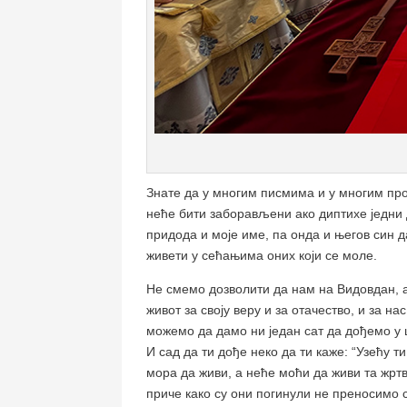
Знате да у многим писмима и у многим про
неће бити заборављени ако диптихе једни д
придода и моје име, па онда и његов син да
живети у сећањима оних који се моле.
Не смемо дозволити да нам на Видовдан, ак
живот за своју веру и за отачество, и за н
можемо да дамо ни један сат да дођемо у ц
И сад да ти дође неко да ти каже: “Узећу 
мора да живи, а неће моћи да живи та жрт
приче како су они погинули не преносимо 