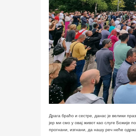
Драга браћо и сестре, данас је велики пра
јер ми смо у овај живот као слуге Божије 
прогнани, изгнани, да нашу реч неће одржат