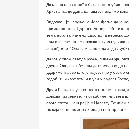
Дакле, овај свет неће бити гостољубив пре
Христа, па до дана данашњег, видимо како
Видовдан је испуњење Јеванђеља да је нај
примарно стоји Царство Божије: “Иштите прв
земаљско за малено царство, а небеско до
нам овај свет неће олакшавати испуњавање
Јеванђеље: “Ово вам заповедам, да љубите
Дакле у овом свету мржње, лицемерја, овом
другог. Овај свет ће нам дати изговор да н
ударимо на све што је најсветије у овоме св
задобити живот вечни и ући у радост Госпо
Други ће нас заузврат зато што смо такви,
домова, из земље, из отаџбине, из свега ш
овога света. Наш рај је у Царству Божијем
Божија се не помера и она је центар нашег