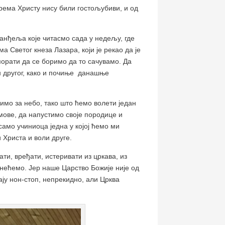
према Христу нису били гостољубиви, и од
анђеља које читасмо сада у недељу, где
а Светог кнеза Лазара, који је рекао да је
морати да се боримо да то сачувамо. Да
ан другог, како и почиње данашње
римо за небо, тако што ћемо волети један
омове, да напустимо своје породице и
е само учиниоца једна у којој ћемо ми
 Христа и воли друге.
ти, вређати, истеривати из цркава, из
и нећемо. Јер наше Царство Божије није од
ају нон-стоп, непрекидно, али Црква