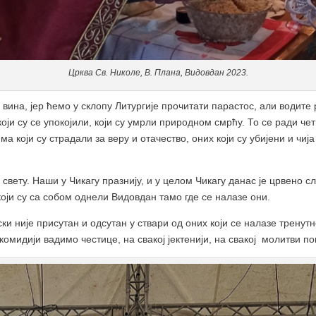
Црква Св. Николе, В. Плана, Видовдан 2023.
 и вина, јер ћемо у склопу Литургије прочитати парастос, али водит
ји су се упокојили, који су умрли природном смрћу. То се ради че
 који су страдали за веру и отачество, оних који су убијени и чија
 свету. Наши у Чикагу празнију, и у целом Чикагу данас је црвено сл
који су са собом однели Видовдан тамо где се налазе они.
и није присутан и одсутан у ствари од оних који се налазе тренут
скомидији вадимо честице, на свакој јектенији, на свакој молитви п