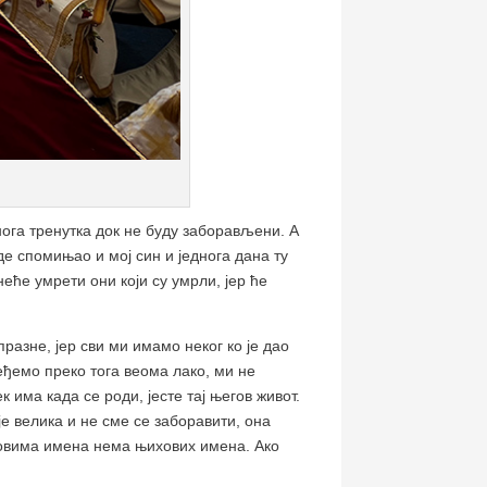
ога тренутка док не буду заборављени. А
е спомињао и мој син и једнога дана ту
неће умрети они који су умрли, јер ће
разне, јер сви ми имамо неког ко је дао
пређемо преко тога веома лако, ми не
 има када се роди, јесте тај његов живот.
је велика и не сме се заборавити, она
сковима имена нема њихових имена. Ако