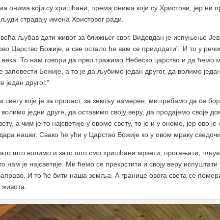
ма онима који су хришћани, према онима који су Христови, јер ни 
 људи страдају имена Христовог ради.
већа љубав дати живот за ближњег свог. Видовдан је испуњење Јев
о Царство Божије, а све остало ће вам се придодати”. И то у речим
 века. То нам говори да прво тражимо Небеско царство и да ћемо 
 заповести Божије, а то је да љубимо један другог, да волимо јед
 један другог.”
 свету који је за пропаст, за земљу намерен, ми требамо да се бо
е волимо једни друге, да оставимо своју веру, да продајемо своје д
ету, а чим је то најсветије у овоме свету, то је и у ономе, јер ово ј
дара нашег. Свако ће ући у Царство Божије ко у овом мраку сведочи
 зато што волимо и зато што смо хришћани мрзети, прогањати, пљува
то нам је најсветије. Ми ћемо се прекрстити и своју веру испуштат
 заправо. И то ће бити наша земља. А границе овога света се помер
 живота.