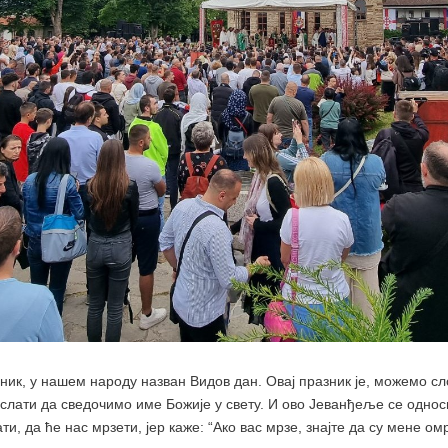
зник, у нашем народу назван Видов дан. Овај празник је, можемо с
послати да сведочимо име Божије у свету. И ово Јеванђеље се однос
и, да ће нас мрзети, јер каже: “Ако вас мрзе, знајте да су мене ом