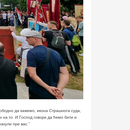
лободно да кажемо, икона Страшнога суда,
и на то. И Господ говори да ћемо бити и
рзнули пре вас.”