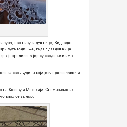
е рачуна, ово нису задушнице, Видовдан
тири пута годишње, када су задушнице.
 крв је проливена јер су сведочили име
ово за све људи, и који јесу православни и
но на Косову и Метохији. Спомињемо их
омолимо се за њих.