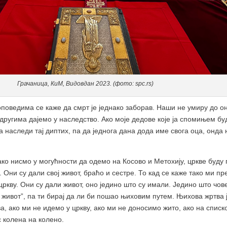
Грачаница, КиМ, Видовдан 2023. (фото: spc.rs)
поведима се каже да смрт је једнако заборав. Наши не умиру до он
ругима дајемо у наследство. Ако моје дедове које ја спомињем буд
 наследи тај диптих, па да једнога дана дода име свога оца, онда 
о нисмо у могућности да одемо на Косово и Метохију, цркве буду п
ас. Они су дали свој живот, браћо и сестре. То кад се каже тако ми 
ркву. Они су дали живот, оно једино што су имали. Једино што човек
ти живот”, па ти бирај да ли би пошао њиховим путем. Њихова жртва 
ва, ако ми не идемо у цркву, ако ми не доносимо жито, ако на спи
с колена на колено.