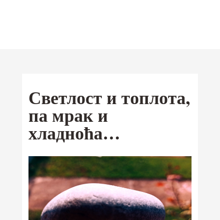
Отац Предраг
Поповић
Мобилна
Светлост и топлота,
Android
апликација
па мрак и
iOS
хладноћа…
Ваши омиљени текстови од сада и
на Google Play и App Store-у