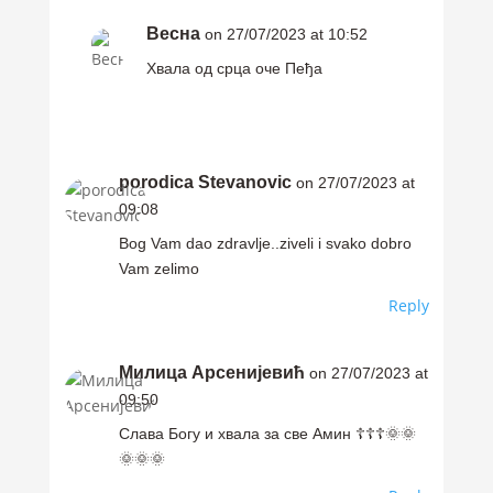
Весна
on 27/07/2023 at 10:52
Хвала од срца оче Пеђа
porodica Stevanovic
on 27/07/2023 at
09:08
Bog Vam dao zdravlje..ziveli i svako dobro
Vam zelimo
Reply
Милица Арсенијевић
on 27/07/2023 at
09:50
Слава Богу и хвала за све Амин ☦️☦️☦️🌞🌞
🌞🌞🌞