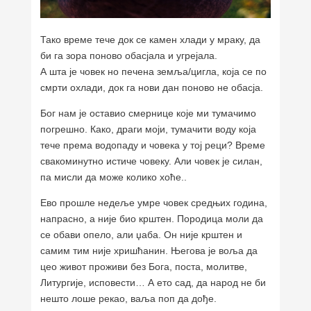
Тако време тече док се камен хлади у мраку, да
би га зора поново обасјала и угрејала.
А шта је човек но печена земља/цигла, која се по
смрти охлади, док га нови дан поново не обасја.
Бог нам је оставио смернице које ми тумачимо
погрешно. Како, драги моји, тумачити воду која
тече према водопаду и човека у тој реци? Време
свакоминутно истиче човеку. Али човек је силан,
па мисли да може колико хоће..
Ево прошле недеље умре човек средњих година,
напрасно, а није био крштен. Породица моли да
се обави опело, али џаба. Он није крштен и
самим тим није хришћанин. Његова је воља да
цео живот проживи без Бога, поста, молитве,
Литургије, исповести… А ето сад, да народ не би
нешто лоше рекао, ваља поп да дође.