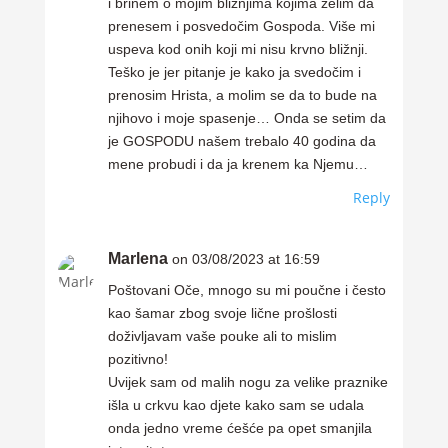
i brinem o mojim bližnjima kojima želim da
prenesem i posvedočim Gospoda. Više mi
uspeva kod onih koji mi nisu krvno bližnji.
Teško je jer pitanje je kako ja svedočim i
prenosim Hrista, a molim se da to bude na
njihovo i moje spasenje… Onda se setim da
je GOSPODU našem trebalo 40 godina da
mene probudi i da ja krenem ka Njemu…
Reply
Marlena
on 03/08/2023 at 16:59
Poštovani Oče, mnogo su mi poučne i često
kao šamar zbog svoje lične prošlosti
doživljavam vaše pouke ali to mislim
pozitivno!
Uvijek sam od malih nogu za velike praznike
išla u crkvu kao djete kako sam se udala
onda jedno vreme ćešće pa opet smanjila