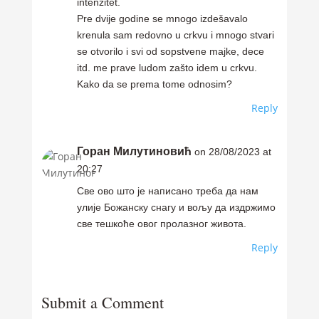
intenzitet.
Pre dvije godine se mnogo izdešavalo
krenula sam redovno u crkvu i mnogo stvari
se otvorilo i svi od sopstvene majke, dece
itd. me prave ludom zašto idem u crkvu.
Kako da se prema tome odnosim?
Reply
Горан Милутиновић
on 28/08/2023 at
20:27
Све ово што је написано треба да нам
улије Божанску снагу и вољу да издржимо
све тешкоће овог пролазног живота.
Reply
Submit a Comment