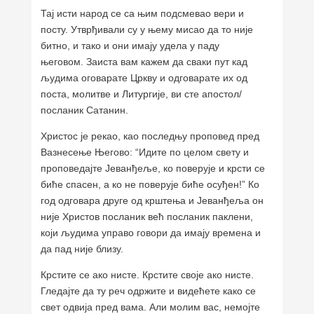
Тај исти народ се са њим подсмевао вери и
посту. Утврђивали су у њему мисао да то није
битно, и тако и они имају удела у паду
његовом. Заиста вам кажем да сваки пут кад
људима оговарате Цркву и одговарате их од
поста, молитве и Литургије, ви сте апостол/
посланик Сатанин.
Христос је рекао, као последњу проповед пред
Вазнесење Његово: “Идите по целом свету и
проповедајте Јеванђеље, ко поверује и крсти се
биће спасен, а ко не поверује биће осуђен!” Ко
год одговара друге од крштења и Јеванђеља он
није Христов посланик већ посланик паклени,
који људима управо говори да имају времена и
да пад није близу.
Крстите се ако нисте. Крстите своје ако нисте.
Гледајте да ту реч одржите и видећете како се
свет одвија пред вама. Али молим вас, немојте