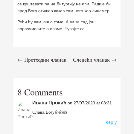
се крштавати па на Литургију не ићи. Радије би
пред Бога отишао какав сам него као лицемер.
Рећи ћу вам још о томе. А ви за сад још
поразмислите о овоме. Чувајте се…
←
Претходни чланак
Следећи чланак
→
8 Comments
Ивана Прокић
on 27/07/2023 at 08:31
Слава Богу👍👍👍
Reply