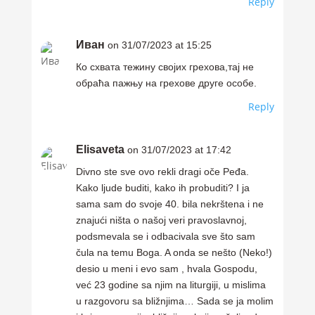
Reply
Иван
on 31/07/2023 at 15:25
Ко схвата тежину својих грехова,тај не
обраћа пажњу на грехове друге особе.
Reply
Elisaveta
on 31/07/2023 at 17:42
Divno ste sve ovo rekli dragi oče Peđa.
Kako ljude buditi, kako ih probuditi? I ja
sama sam do svoje 40. bila nekrštena i ne
znajući ništa o našoj veri pravoslavnoj,
podsmevala se i odbacivala sve što sam
čula na temu Boga. A onda se nešto (Neko!)
desio u meni i evo sam , hvala Gospodu,
već 23 godine sa njim na liturgiji, u mislima
u razgovoru sa bližnjima… Sada se ja molim