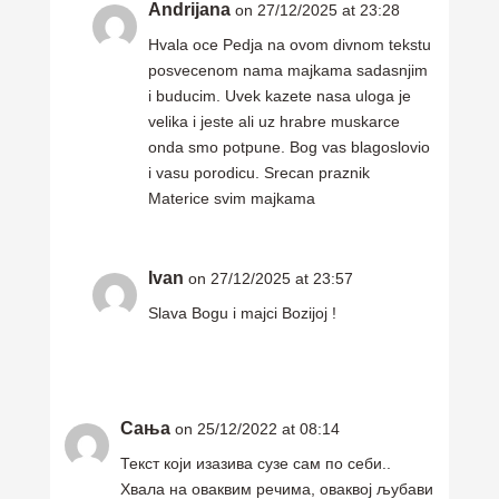
Andrijana
on 27/12/2025 at 23:28
Hvala oce Pedja na ovom divnom tekstu
posvecenom nama majkama sadasnjim
i buducim. Uvek kazete nasa uloga je
velika i jeste ali uz hrabre muskarce
onda smo potpune. Bog vas blagoslovio
i vasu porodicu. Srecan praznik
Materice svim majkama
Ivan
on 27/12/2025 at 23:57
Slava Bogu i majci Bozijoj !
Сања
on 25/12/2022 at 08:14
Текст који изазива сузе сам по себи..
Хвала на оваквим речима, оваквој љубави