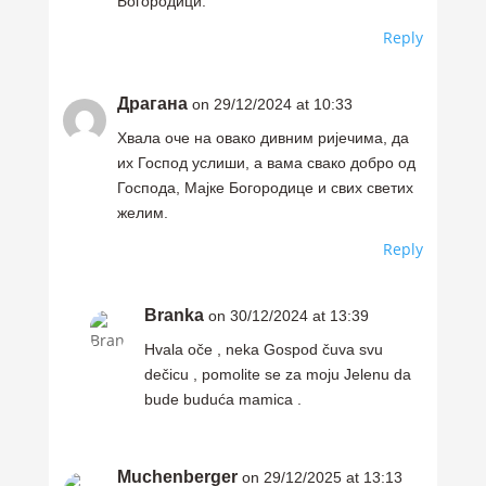
Богородици.
Reply
Драгана
on 29/12/2024 at 10:33
Хвала оче на овако дивним ријечима, да
их Господ услиши, а вама свако добро од
Господа, Мајке Богородице и свих светих
желим.
Reply
Branka
on 30/12/2024 at 13:39
Hvala oče , neka Gospod čuva svu
dečicu , pomolite se za moju Jelenu da
bude buduća mamica .
Muchenberger
on 29/12/2025 at 13:13