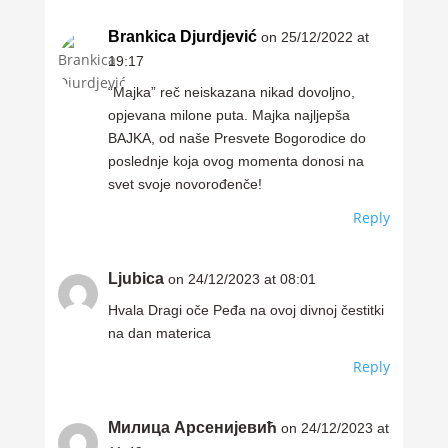
Brankica Djurdjević
on 25/12/2022 at
19:17
“Majka” reč neiskazana nikad dovoljno,
opjevana milone puta. Majka najljepša
BAJKA, od naše Presvete Bogorodice do
poslednje koja ovog momenta donosi na
svet svoje novorođenče!
Reply
Ljubica
on 24/12/2023 at 08:01
Hvala Dragi oče Peđa na ovoj divnoj čestitki
na dan materica
Reply
Милица Арсенијевић
on 24/12/2023 at