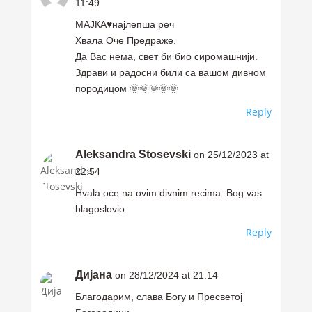
11:49
МАЈКА♥️најлепша реч
Хвала Оче Предраже.
Да Вас нема, свет би био сиромашнији.
Здрави и радосни били са вашом дивном
породицом 🌞🌞🌞🌞🌞
Reply
Aleksandra Stosevski
on 25/12/2023 at
22:54
Hvala oce na ovim divnim recima. Bog vas
blagoslovio.
Reply
Дијана
on 28/12/2024 at 21:14
Благодарим, слава Богу и Пресветој