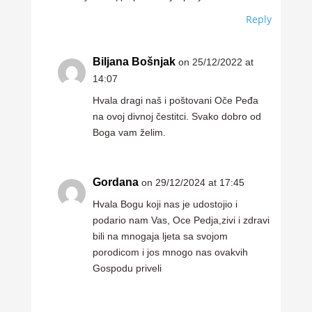
Reply
Biljana Bošnjak
on 25/12/2022 at
14:07
Hvala dragi naš i poštovani Oče Peđa
na ovoj divnoj čestitci. Svako dobro od
Boga vam želim.
Gordana
on 29/12/2024 at 17:45
Hvala Bogu koji nas je udostojio i
podario nam Vas, Oce Pedja,zivi i zdravi
bili na mnogaja ljeta sa svojom
porodicom i jos mnogo nas ovakvih
Gospodu priveli