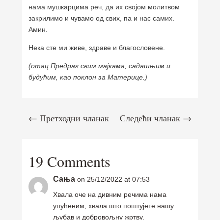
нама мушкарцима реч, да их својом молитвом
закрилимо и чувамо од свих, па и нас самих.
Амин.
Нека сте ми живе, здраве и благословене.
(отац Предраг свим мајкама, садашњим и
будућим, као поклон за Материце.)
←
Претходни чланак
Следећи чланак
→
19 Comments
Сања
on 25/12/2022 at 07:53
Хвала оче на дивним речима нама
упућеним, хвала што поштујете нашу
љубав и добровољну жртву.