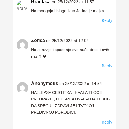
Brankica
on 25/12/2022 at 11:57
Na mnogaja i blaga ljeta.Jedna je majka
Reply
Zorica
on 25/12/2022 at 12:04
Na zdravlje i spasenje sve naše dece i svih
nas ☦️ ❤️
Reply
Anonymous
on 25/12/2022 at 14:54
NAJLEPSA CESTITKA ! HVALA TI OČE
PREDRAZE , OD SRCA HVALA! DA TI BOG
DA SRECU I ZDRAVLJE I TVOJOJ
PREDIVNOJ PORODICI.
Reply