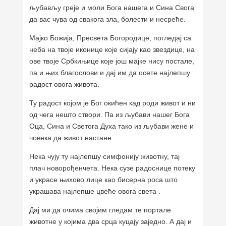
љубављу греје и моли Бога нашега и Сина Свога
да вас чува од свакога зла, болести и несреће.
Мајко Божија, Пресвета Богородице, погледај са
неба на твоје иконице које сијају као звездице, на
ове твоје Србкињице које још мајке нису постале,
па и њих благослови и дај им да осете најлепшу
радост овога живота.
Ту радост којом је Бог окићен кад роди живот и ни
од чега нешто створи. Па из љубави нашег Бога
Оца, Сина и Светога Духа тако из љубави жене и
човека да живот настане.
Нека чују ту најлепшу симфонију животну, тај
плач новорођенчета. Нека сузе радоснице потеку
и украсе њихово лице као бисерна роса што
украшава најлепше цвеће овога света .
Дај ми да очима својим гледам те портале
животне у којима два срца куцају заједно. А дај и