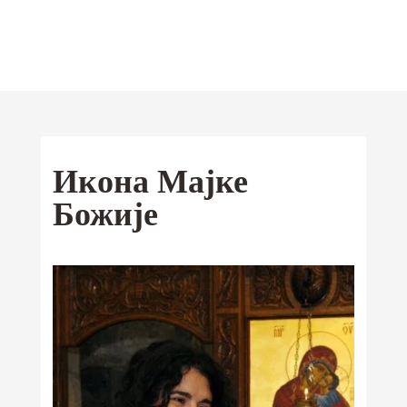
Отац Предраг
Поповић
Мобилна
Икона Мајке
Android
апликација
Божије
iOS
Ваши омиљени текстови од сада и
на Google Play и App Store-у