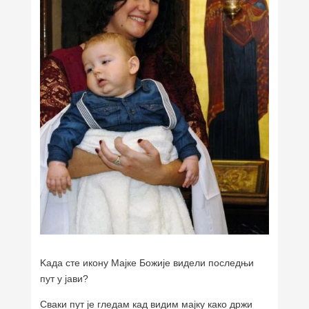
Kада сте икону Мајке Божије видели последњи
пут у јави?
Сваки пут је гледам кад видим мајку како држи