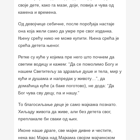
своје дете, како га мази, доји, повија и чува од
камена и времена.
Од девојчице себичне, после порођаја настаје
она која жели само да умре пре свог изданка.
Њену срећу нико не може купити. Њена срећа је
срећа детета њеног.
Ретке су куће у којима пре него што почнем да
светим водицу и кажем: “Да се помолимо Богу и
нашем Светитељу за здравље душе и тела, мир у
кући и душама и напредак у животу…”, да
домаћица куће (а баке поготово), не дода: “Да
Бог чува сву децу, па и нашу.”
То благосиљање деце је само мајкама познато.
Хиљаду живота да живе, али без детета свог,
преплакале би сваки од њих.
Иконе наше драге, све мајке дивне и честите,
нека вас Мајка над Мајкама својом мајчинском