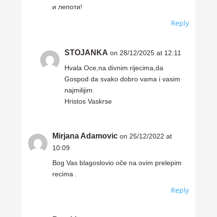
и лепоти!
Reply
STOJANKA
on 28/12/2025 at 12:11
Hvala Oce,na divnim rijecima,da
Gospod da svako dobro vama i vasim
najmilijim.
Hristos Vaskrse
Mirjana Adamovic
on 25/12/2022 at
10:09
Bog Vas blagoslovio oče na ovim prelepim
recima .
Reply