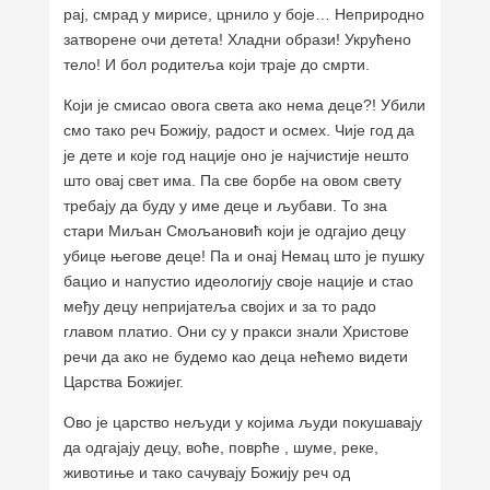
рај, смрад у мирисе, црнило у боје… Неприродно
затворене очи детета! Хладни образи! Укрућено
тело! И бол родитеља који траје до смрти.
Који је смисао овога света ако нема деце?! Убили
смо тако реч Божију, радост и осмех. Чије год да
је дете и које год нације оно је најчистије нешто
што овај свет има. Па све борбе на овом свету
требају да буду у име деце и љубави. То зна
стари Миљан Смољановић који је одгајио децу
убице његове деце! Па и онај Немац што је пушку
бацио и напустио идеологију своје нације и стао
међу децу непријатеља својих и за то радо
главом платио. Они су у пракси знали Христове
речи да ако не будемо као деца нећемо видети
Царства Божијег.
Ово је царство нељуди у којима људи покушавају
да одгајају децу, воће, поврће , шуме, реке,
животиње и тако сачувају Божију реч од