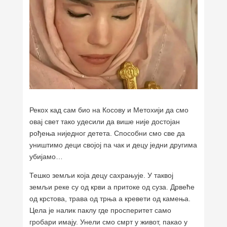
Рекох кад сам био на Косову и Метохији да смо
овај свет тако удесили да више није достојан
рођења ниједног детета. Способни смо све да
уништимо деци својој па чак и децу једни другима
убијамо…
Тешко земљи која децу сахрањује. У таквој
земљи реке су од крви а притоке од суза. Дрвеће
од крстова, трава од трња а кревети од камења.
Цела је налик паклу где просперитет само
гробари имају. Унели смо смрт у живот, пакао у