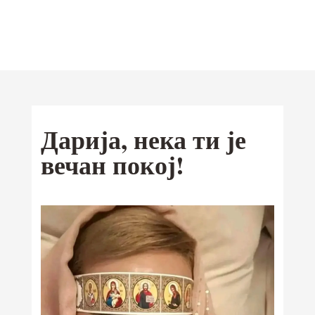
Отац Предраг
Поповић
Мобилна
Дарија, нека ти је
Android
апликација
вечан покој!
iOS
Ваши омиљени текстови од сада и
на Google Play и App Store-у