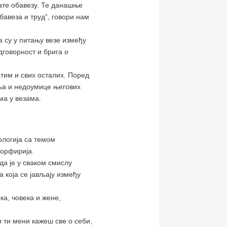
мате обавезу. Те данашње
обавеза и труд”, говори нам
да су у питању везе између
дговорност и брига о
атим и свих осталих. Поред
ања и недоумице његових
ма у везама.
ологија са темом
Порфирија.
да је у сваком смислу
 која се јављају између
ка, човека и жене,
 ти мени кажеш све о себи,