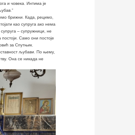
га и човека. Интима је
љубав.”
јемо брижни. Када, рецимо,
тојати као супруга ако нема
и супруга – супружници, не
а постоји. Само они постоје
повић за Спутњик.
оставност љубави. По њему,
тву. Она се никада не