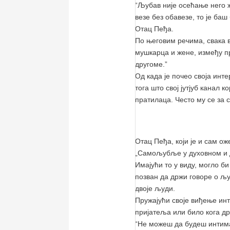
“Љубав није осећање него ж
везе без обавезе, то је баш
Отац Пеђа.
По његовим речима, свака ве
мушкарца и жене, између п
другоме.”
Од када је почео своја инт
тога што свој јутјуб канал
пратилаца. Често му се за
Отац Пеђа, који је и сам о
„Самољубље у духовном и д
Имајући то у виду, могло б
позван да држи говоре о љ
двоје људи.
Пружајући своје виђење инт
пријатеља или било кога дру
“Не можеш да будеш интиман