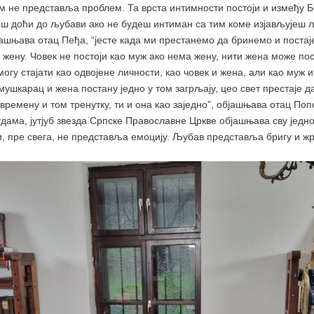
м не представља проблем. Та врста интимности постоји и између Бо
ш доћи до љубави ако не будеш интиман са тим коме изјављујеш 
јашњава oтац Пеђа, “јесте када ми престанемо да бринемо и поста
у жену. Човек не постоји као муж ако нема жену, нити жена може пос
могу стајати као одвојене личности, као човек и жена, али као муж 
 мушкарац и жена постану једно у том загрљају, цео свет престаје д
 времену и том тренутку, ти и она као заједно”, објашњава oтац По
дама, јутјуб звезда Српске Православне Цркве објашњава сву једн
и, пре свега, не представља емоцију. Љубав представља бригу и жр