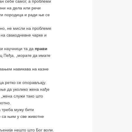
ван себе самог, а проблеми
ини на дела или речи
ти породица и ради ње се
вно, не мисли на проблеме
 на свакодневне чарке и
чки научници та да
прави
ц Пеђа, „морате да имате
авањем навикава на казне
еца ретко се опорављају.
миње да уколико жена нађе
а „жена служи тако што
ротно.
а треба мужу бити
е са њим у све животне
иљеније нешто што Бог воли.