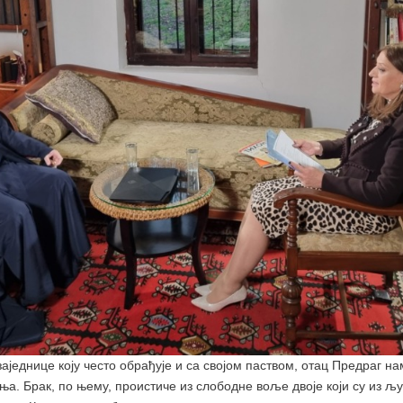
аједнице коју често обрађује и са својом паством, отац Предраг на
ања. Брак, по њему, проистиче из слободне воље двоје који су из љ