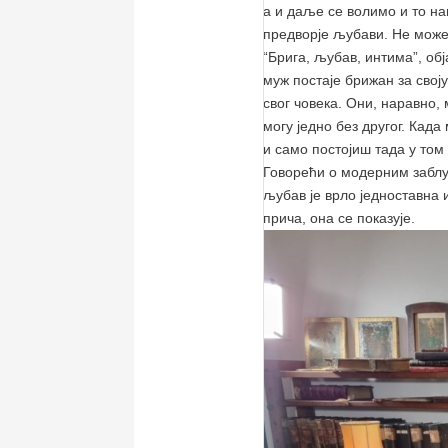
а и даље се волимо и то на
предворје љубави. Не може
“Брига, љубав, интима”, об
муж постаје брижан за свој
свог човека. Они, наравно, 
могу једно без другог. Када
и само постојиш тада у том
Говорећи о модерним заблу
љубав је врло једноставна 
прича, она се показује.