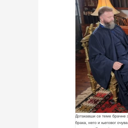
Дотакавши се теме брачне з
брака, него и његовог очув