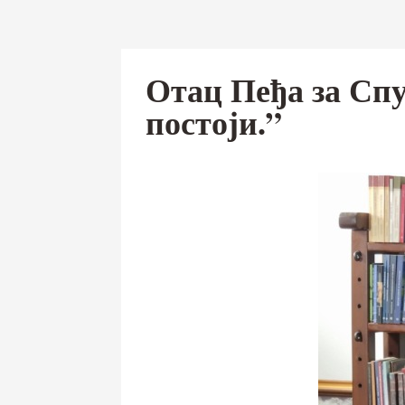
Отац Пеђа за Спу
постоји.”