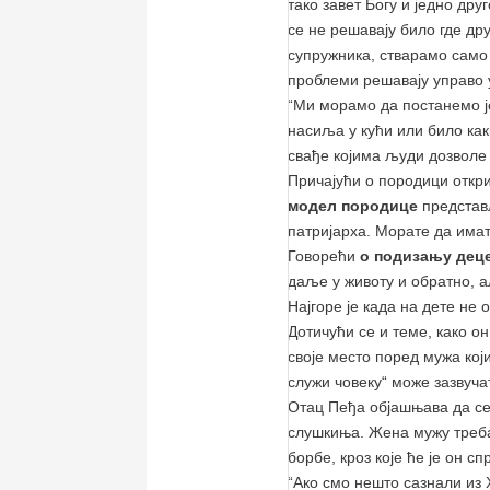
тако завет Богу и једно др
се не решавају било где др
супружника, стварамо само 
проблеми решавају управо у
“Ми морамо да постанемо је
насиља у кући или било как
свађе којима људи дозволе 
Причајући о породици откри
модел породице
представљ
патријарха. Морате да имат
Говорећи
о подизању дец
даље у животу и обратно, а
Најгоре је када на дете не 
Дотичући се и теме, како о
своје место поред мужа кој
служи човеку“ може зазвуча
Отац Пеђа објашњава да се 
слушкиња. Жена мужу треба
борбе, кроз које ће је он сп
“Ако смо нешто сазнали из 