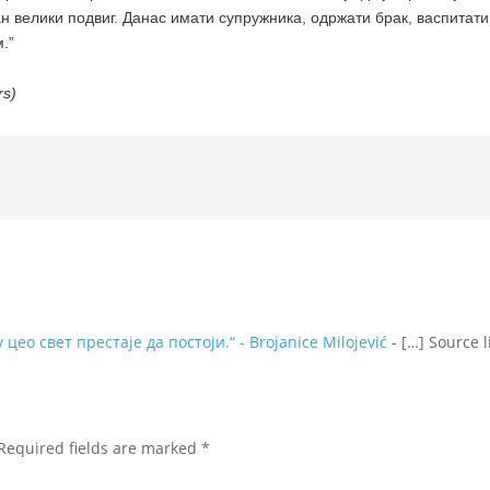
дан велики подвиг. Данас имати супружника, одржати брак, васпитат
.”
rs)
цео свет престаје да постоји.“ - Brojanice Milojević
- […] Source l
Required fields are marked
*