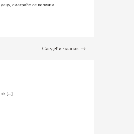
и децу, сматраће се великим
Следећи чланак
→
ink […]