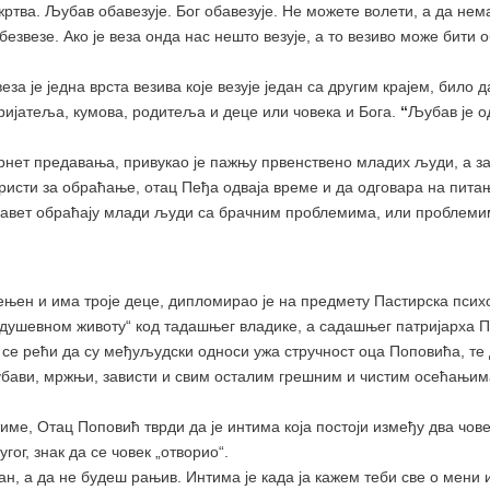
ртва. Љубав обавезује. Бог обавезује. Не можете волети, а да не
 безвезе. Ако је веза онда нас нешто везује, а то везиво може бити 
за је једна врста везива које везује један са другим крајем, било 
ријатеља, кумова, родитеља и деце или човека и Бога.
“
Љубав је о
ернет предавања, привукао је пажњу првенствено младих људи, а з
 користи за обраћање, oтац Пеђа одваја време и да одговара на пит
 савет обраћају млади људи са брачним проблемима, или проблеми
жењен и има троје деце, дипломирао је на предмету Пастирска псих
ушевном животу“ код тадашњег владике, а садашњег патријарха 
и се рећи да су међуљудски односи ужа стручност oца Поповића, те 
убави, мржњи, зависти и свим осталим грешним и чистим осећањима
име, Отац Поповић тврди да је интима која постоји између два чове
гог, знак да се човек „отворио“.
, а да не будеш рањив. Интима је када ја кажем теби све о мени и