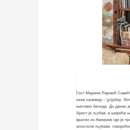
Гост Марине Рајевић Савић 
неки називају – јутјубер. 
његових беседа. До данас ј
Христ је љубав, а ширећи 
вратио из Америке где је п
апостоли љубави, говорећи 