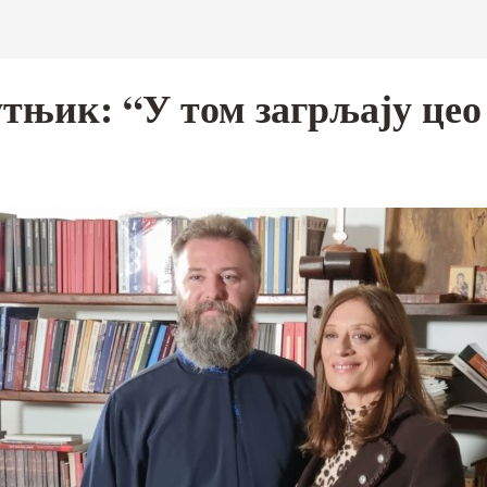
тњик: “У том загрљају цео 