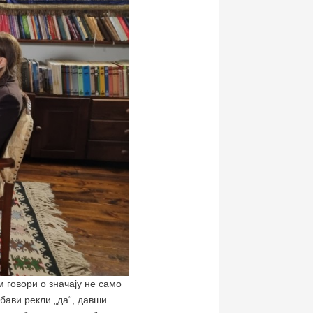
м говори о значају не само
убави рекли „да“, давши