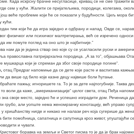
угоме. Када искрсну брачне несугласице, кривац се не сме тражити 
угде сем у кући. Жалити се пријатељима, породици, колегама, окол
још веће проблеме који ће се показати у будућности. Циљ мора би
 кући.
дан тим који ће да игра заједно и одбрану и напад. Овде се, нара
вог физичког или психичког малтретирања, већ се изречено односи
да им помуте поглед на оно што је најбитније.”
ва нам да је једина ствар око које су се усагласили руски и амери
а православна патријархална породица. „А за то“, објашњава Ота
е мушкарца који је спреман да због своје породице погине“.
е,
отац Предраг напомиње да се дете које расте и васпитава кажњ
ли да више од било које казне децу највише боли ћутање.
обраћате пажњу, игноришете га. То је за дете најпогубније. Таква д
н то воли да каже, „американизације“ целог света, отац Пеђа напо
и зна своје место, заједно ће и успешно изградити дом. Реченица д
ти грубо, али уопште нема женомрзачку конотацију, већ управо суп
у хришћанству нигде и никако не налази реч која сугерише да жен
 бити помоћница, сапатница и сапутница кроз живот, упуштајући с
роводити и чувати.
Христовог боравка на земљи и Светог писма то је да је брак најом