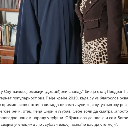
у Спутњиковој емисији „Док анђели спавају“ био је отац Предраг По
Интернет популарност оца Пеђе креће 2019. када су уз благослов ос
е примио више стотина хиљада писама људи који су, уз његову реч
његове речи, отац Пеђа шири и љубав. Себе воли да сматра „апост
роповедао нашем народу у туђини. Објашњава да нас је и сам Бого
својим ученицима „по љубави вашој познаће вас да сте моји“.