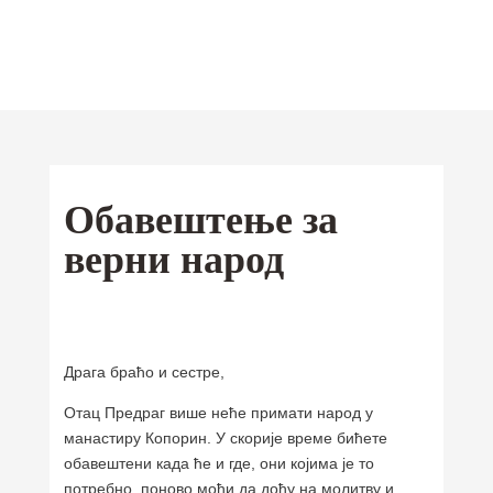
Отац Предраг
Поповић
Мобилна
Обавештење за
Android
апликација
верни народ
iOS
Ваши омиљени текстови од сада и
на Google Play и App Store-у
Драга браћо и сестре,
Отац Предраг више неће примати народ у
манастиру Копорин. У скорије време бићете
обавештени када ће и где, они којима је то
потребно, поново моћи да дођу на молитву и