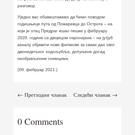
разговор.
Уједно вас обавештавамо да ћемо поводом
годишњице пута од Пожаревца до Острога – на
који је отац Предраг ишао пешке у фебруару
2020. године са двојицом парохијана – на јутјуб
каналу објавити нове филмове за сваки дан овог
двонедељног ходољубља, допуњене досад
необјављеним снимцима.
(09. фебруар 2021.)
←
Претходни чланак
Следећи чланак
→
0 Comments