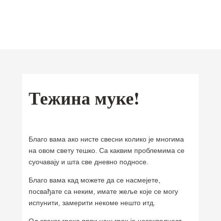
Отац Предраг
Поповић
Мобилна
Тежина муке!
Android
апликација
iOS
Ваши омиљени текстови од сада и
Благо вама ако нисте свесни колико је многима
на Google Play и App Store-у
на овом свету тешко. Са каквим проблемима се
суочавају и шта све дневно подносе.
Благо вама кад можете да се насмејете,
посвађате са неким, имате жеље које се могу
испунити, замерити некоме нешто итд.