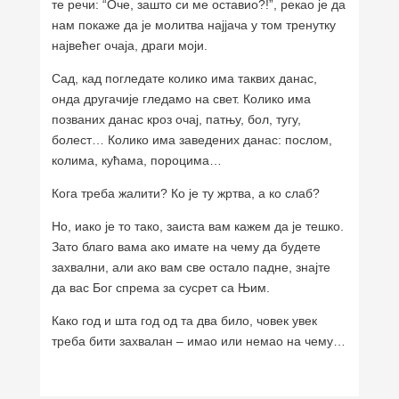
те речи: “Оче, зашто си ме оставио?!”, рекао је да
нам покаже да је молитва најјача у том тренутку
највећег очаја, драги моји.
Сад, кад погледате колико има таквих данас,
онда другачије гледамо на свет. Колико има
позваних данас кроз очај, патњу, бол, тугу,
болест… Колико има заведених данас: послом,
колима, кућама, пороцима…
Кога треба жалити? Ко је ту жртва, а ко слаб?
Но, иако је то тако, заиста вам кажем да је тешко.
Зато благо вама ако имате на чему да будете
захвални, али ако вам све остало падне, знајте
да вас Бог спрема за сусрет са Њим.
Како год и шта год од та два било, човек увек
треба бити захвалан – имао или немао на чему…