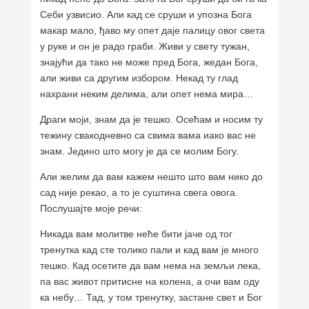
Себи узвисио. Али кад се сруши и упозна Бога
макар мало, ђаво му опет даје палицу овог света
у руке и он је радо граби. Живи у свету тужан,
знајући да тако не може пред Бога, жедан Бога,
али живи са другим избором. Некад ту глад
нахрани неким делима, али опет нема мира…
Драги моји, знам да је тешко. Осећам и носим ту
тежину свакодневно са свима вама иако вас не
знам. Једино што могу је да се молим Богу.
Али желим да вам кажем нешто што вам нико до
сад није рекао, а то је суштина свега овога.
Послушајте моје речи:
Никада вам молитве неће бити јаче од тог
тренутка кад сте толико пали и кад вам је много
тешко. Кад осетите да вам нема на земљи лека,
па вас живот притисне на колена, а очи вам оду
ка небу… Тад, у том тренутку, застане свет и Бог