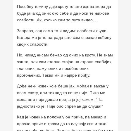
Посебну тежину даје крсту то што жртва мора да
буде јача од оних око себе и да носи те њихове
слабости. Ах, колико сам то пута видео…
Заправо, сад само то и видим: слабости људи.
Ваљда ми је то награда што сам спознао већину
својих слабости.
Но, никад нисам бежао од оних на крсту. Не знам
зашто, али сам стално стајао на страни слабијих,
тлачених, намучених и посебно оних
прогоњених. Такви ми и најпре приђу.
Дође неки човек које беше јак, моћан и важан у
овом свету, али тек кад то више није. Пита ме
жена што није дошао пре, а ја јој кажем: “Па
једноставно је. Није био спреман да слуша!”
Кад је човек на положају он прича, па макар и
празне приче и тражи да га слушају сви и тако
никад неће до Бога. Зато га Бог сруши да би га ка