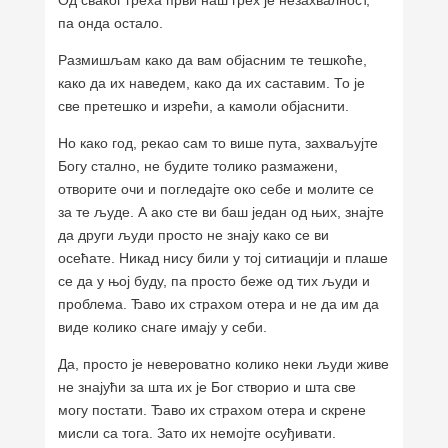
Од сваког греха први наш грех је незахвалност,
па онда остало.
Размишљам како да вам објасним те тешкоће,
како да их наведем, како да их саставим. То је
све претешко и изрећи, а камоли објаснити.
Но како год, рекао сам то више пута, захваљујте
Богу стално, не будите толико размажени,
отворите очи и погледајте око себе и молите се
за те људе. А ако сте ви баш један од њих, знајте
да други људи просто не знају како се ви
осећате. Никад нису били у тој ситиацији и плаше
се да у њој буду, па просто беже од тих људи и
проблема. Ђаво их страхом отера и не да им да
виде колико снаге имају у себи.
Да, просто је невероватно колико неки људи живе
не знајући за шта их је Бог створио и шта све
могу постати. Ђаво их страхом отера и скрене
мисли са тога. Зато их немојте осуђивати.