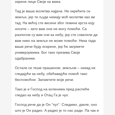
окрене лице Своје ка вама.
Тад је ваша молитва најјача. Не окрећите се
земљи, јер ти људи немају моћ молитве као ви
тад. На већој сте висини због тежине крста коју
носите – зато вам они не могу помоћи. Са
разлогом су вам очи ка небу, јер сте схватили да
вам нико на земљи не може помоћи. Нека тада
ваше речи буду искрене, јер ће загрмети
универзумима. Бог тако призива Своје
одабранике.
Остали се теше прашином, земљом – никад не
гледајући ка небу, обећавајући помоћ тако
беспомоћни. Запамтите моје речи.
Тако је и Господ на коленима пред распеће
гледао ка небу и Отац Га је чуо.
Господ рече да је Он “пут”. Следимо, дакле, оно
што је Он радио. А радио је то нас ради. Па чак и