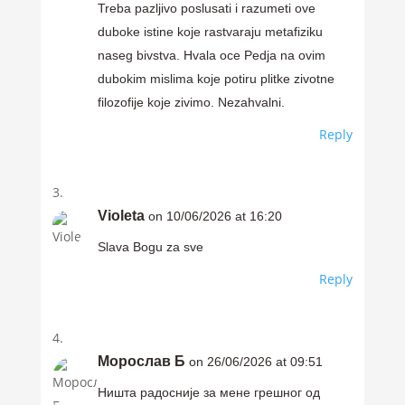
Treba pazljivo poslusati i razumeti ove
duboke istine koje rastvaraju metafiziku
naseg bivstva. Hvala oce Pedja na ovim
dubokim mislima koje potiru plitke zivotne
filozofije koje zivimo. Nezahvalni.
Reply
Violeta
on 10/06/2026 at 16:20
Slava Bogu za sve
Reply
Морослав Б
on 26/06/2026 at 09:51
Ништа радосније за мене грешног од