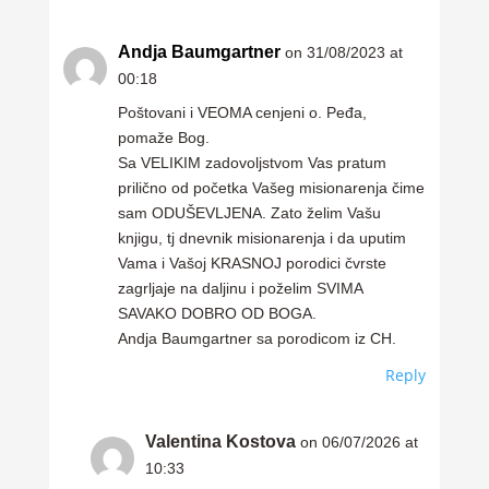
Andja Baumgartner
on 31/08/2023 at
00:18
Poštovani i VEOMA cenjeni o. Peđa,
pomaže Bog.
Sa VELIKIM zadovoljstvom Vas pratum
prilično od početka Vašeg misionarenja čime
sam ODUŠEVLJENA. Zato želim Vašu
knjigu, tj dnevnik misionarenja i da uputim
Vama i Vašoj KRASNOJ porodici čvrste
zagrljaje na daljinu i poželim SVIMA
SAVAKO DOBRO OD BOGA.
Andja Baumgartner sa porodicom iz CH.
Reply
Valentina Kostova
on 06/07/2026 at
10:33