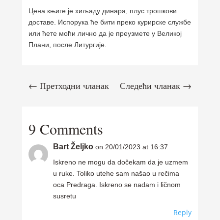
Цена књиге је хиљаду динара, плус трошкови
доставе. Испорука ће бити преко курирске службе
или ћете моћи лично да је преузмете у Великој
Плани, после Литургије.
←
Претходни чланак
Следећи чланак
→
9 Comments
Bart Željko
on 20/01/2023 at 16:37
Iskreno ne mogu da dočekam da je uzmem
u ruke. Toliko utehe sam našao u rečima
oca Predraga. Iskreno se nadam i ličnom
susretu
Reply