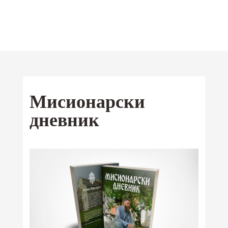
Отац Предраг
Поповић
Мобилна
Мисионарски
Android
апликација
дневник
iOS
Ваши омиљени текстови од сада и
на Google Play и App Store-у