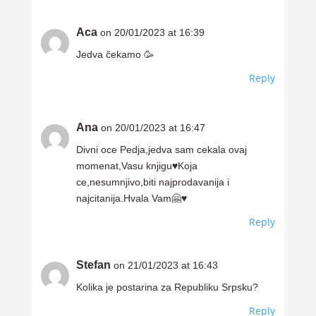
Aca
on 20/01/2023 at 16:39
Jedva čekamo 🥳
Reply
Ana
on 20/01/2023 at 16:47
Divni oce Pedja,jedva sam cekala ovaj
momenat,Vasu knjigu♥️Koja
ce,nesumnjivo,biti najprodavanija i
najcitanija.Hvala Vam🤗♥️
Reply
Stefan
on 21/01/2023 at 16:43
Kolika je postarina za Republiku Srpsku?
Reply