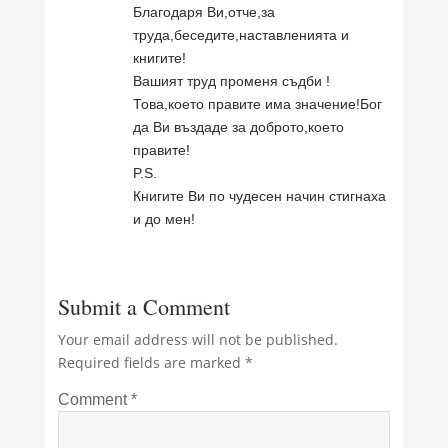
Благодаря Ви,отче,за
труда,беседите,наставленията и
книгите!
Вашият труд променя съдби !
Това,което правите има значение!Бог
да Ви въздаде за доброто,което
правите!
P.S.
Книгите Ви по чудесен начин стигнаха
и до мен!
Submit a Comment
Your email address will not be published.
Required fields are marked
*
Comment
*