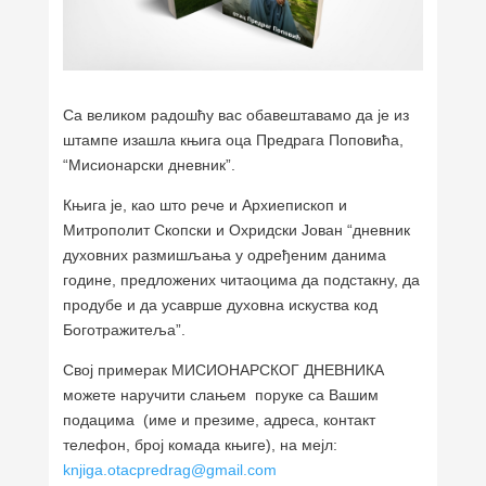
Са великом радошћу вас обавештавамо да је из
штампе изашла књига оца Предрага Поповића,
“Мисионарски дневник”.
Књига је, као што рече и Архиепископ и
Митрополит Скопски и Охридски Јован “дневник
духовних размишљања у одређеним данима
године, предложених читаоцима да подстакну, да
продубе и да усаврше духовна искуства код
Боготражитеља”.
Свој примерак МИСИОНАРСКОГ ДНЕВНИКА
можете наручити слањем поруке са Вашим
подацима (име и презиме, адреса, контакт
телефон, број комада књиге), на мејл:
knjiga.otacpredrag@gmail.com