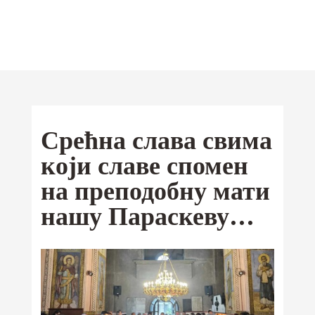
Отац Предраг
Поповић
Мобилна
Срећна слава свима
Android
апликација
који славе спомен
iOS
на преподобну мати
Ваши омиљени текстови од сада и
нашу Параскеву…
на Google Play и App Store-у