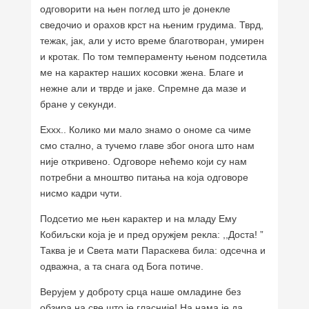
одговорити на њен поглед што је донекле
сведочио и орахов крст на њеним грудима. Тврд,
тежак, јак, али у исто време благотворан, умирен
и кротак. По том темпераменту њеном подсетила
ме на карактер наших косовки жена. Благе и
нежне али и тврде и јаке. Спремне да мазе и
бране у секунди.
Еххх.. Колико ми мало знамо о ономе са чиме
смо стално, а тучемо главе због онога што нам
није откривено. Одговоре нећемо који су нам
потребни а мноштво питања на која одговоре
нисмо кадри чути.
Подсетио ме њен карактер и на младу Ему
Кобиљски која је и пред оружјем рекла: ,,Доста! ”
Таква је и Света мати Параскева била: одсечна и
одважна, а та снага од Бога потиче.
Верујем у доброту срца наше омладине без
обзира на све што је гласније! На нама је да