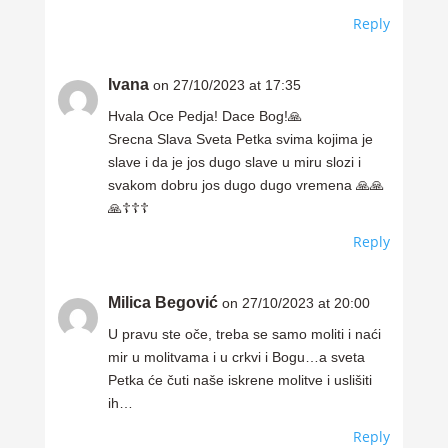
Reply
Ivana
on 27/10/2023 at 17:35
Hvala Oce Pedja! Dace Bog!🙏
Srecna Slava Sveta Petka svima kojima je
slave i da je jos dugo slave u miru slozi i
svakom dobru jos dugo dugo vremena 🙏🙏
🙏☦️☦️☦️
Reply
Milica Begović
on 27/10/2023 at 20:00
U pravu ste oče, treba se samo moliti i naći
mir u molitvama i u crkvi i Bogu…a sveta
Petka će čuti naše iskrene molitve i uslišiti
ih…
Reply