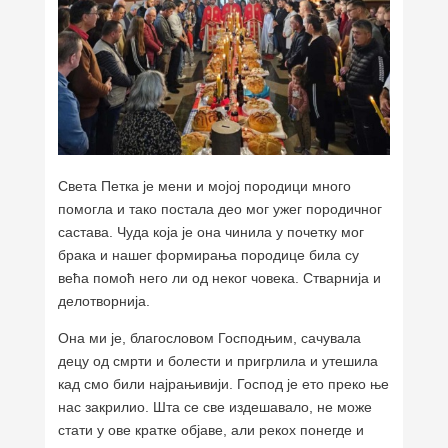
Света Петка је мени и мојој породици много
помогла и тако постала део мог ужег породичног
састава. Чуда која је она чинила у почетку мог
брака и нашег формирања породице била су
већа помоћ него ли од неког човека. Стварнија и
делотворнија.
Она ми је, благословом Господњим, сачувала
децу од смрти и болести и пригрлила и утешила
кад смо били најрањивији. Господ је ето преко ње
нас закрилио. Шта се све издешавало, не може
стати у ове кратке објаве, али рекох понегде и