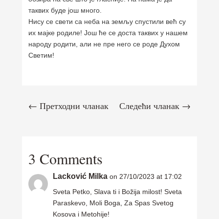
таквих буде још много.
Нису се свети са неба на земљу спустили већ су
их мајке родиле! Још ће се доста таквих у нашем
народу родити, али не пре него се роде Духом
Светим!
←
Претходни чланак
Следећи чланак
→
3 Comments
Lacković Milka
on 27/10/2023 at 17:02
Sveta Petko, Slava ti i Božija milost! Sveta
Paraskevo, Moli Boga, Za Spas Svetog
Kosova i Metohije!