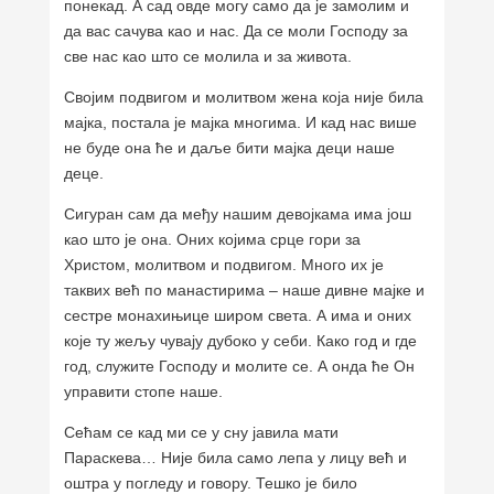
понекад. А сад овде могу само да је замолим и
да вас сачува као и нас. Да се моли Господу за
све нас као што се молила и за живота.
Својим подвигом и молитвом жена која није била
мајка, постала је мајка многима. И кад нас више
не буде она ће и даље бити мајка деци наше
деце.
Сигуран сам да међу нашим девојкама има још
као што је она. Оних којима срце гори за
Христом, молитвом и подвигом. Много их је
таквих већ по манастирима – наше дивне мајке и
сестре монахињице широм света. А има и оних
које ту жељу чувају дубоко у себи. Како год и где
год, служите Господу и молите се. А онда ће Он
управити стопе наше.
Сећам се кад ми се у сну јавила мати
Параскева… Није била само лепа у лицу већ и
оштра у погледу и говору. Тешко је било