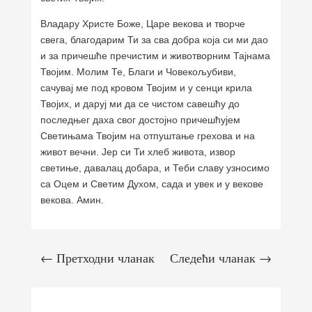
Владару Христе Боже, Царе векова и творче
свега, благодарим Ти за сва добра која си ми дао
и за причешће пречистим и животворним Тајнама
Твојим. Молим Те, Благи и Човекољубиви,
сачувај ме под кровом Твојим и у сенци крила
Твојих, и даруј ми да се чистом савешћу до
последњег даха свог достојно причешћујем
Светињама Твојим на отпуштање грехова и на
живот вечни. Јер си Ти хлеб живота, извор
светиње, давалац добара, и Теби славу узносимо
са Оцем и Светим Духом, сада и увек и у векове
векова. Амин.
←
Претходни чланак
Следећи чланак
→