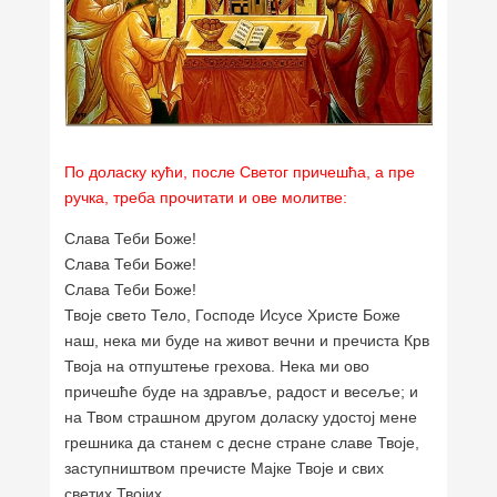
По доласку кући, после Светог причешћа, а пре
ручка, треба прочитати и ове молитве:
Слава Теби Боже!
Слава Теби Боже!
Слава Теби Боже!
Твоје свето Тело, Господе Исусе Христе Боже
наш, нека ми буде на живот вечни и пречиста Крв
Твоја на отпуштење грехова. Нека ми ово
причешће буде на здравље, радост и весеље; и
на Твом страшном другом доласку удостој мене
грешника да станем с десне стране славе Твоје,
заступништвом пречисте Мајке Твоје и свих
светих Твојих.