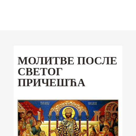
Отац Предраг
Поповић
Мобилна
МОЛИТВЕ ПОСЛЕ
Android
апликација
СВЕТОГ
iOS
ПРИЧЕШЋА
Ваши омиљени текстови од сада и
на Google Play и App Store-у