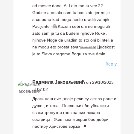
od mesec dana. ALI eto me tu vec 22
Godine a ostala sam tu bas zato jer mi je
srce puno kad mogu nesto uraditi za njih -
Pacijente -🤗.Kazem sebi oni ne mogu ali
zato sam ja tu da budem njihove Ruke ,
njihove Noge da uradim to sto oni bi hteli a
ne mogu eto prosta stvar🙏🙏🙏🙏Ljudskost
je to Slava dragome Bogu za sve Amin
Reply
Радмила Јаковљевић
on 29/10/2023
at 07:02
Драги наш оче ,твоје речи су лек за ране и
душе , и тела . После њих ће ублажити
сваки тренутни гнев наших лекара ,
сестрица . Жив нам и здрав био добри
пастиру Христове војске ! ♥️