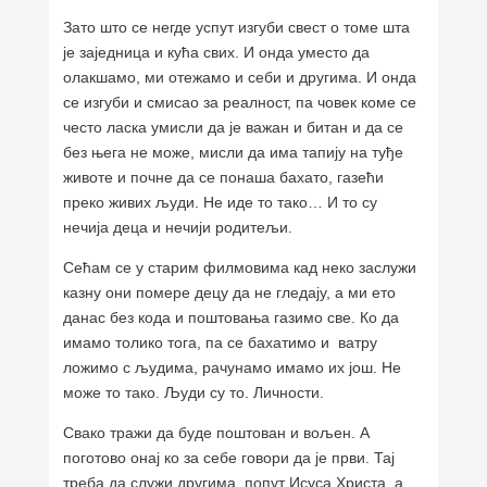
Зато што се негде успут изгуби свест о томе шта
је заједница и кућа свих. И онда уместо да
олакшамо, ми отежамо и себи и другима. И онда
се изгуби и смисао за реалност, па човек коме се
често ласка умисли да је важан и битан и да се
без њега не може, мисли да има тапију на туђе
животе и почне да се понаша бахато, газећи
преко живих људи. Не иде то тако… И то су
нечија деца и нечији родитељи.
Сећам се у старим филмовима кад неко заслужи
казну они помере децу да не гледају, а ми ето
данас без кода и поштовања газимо све. Ко да
имамо толико тога, па се бахатимо и ватру
ложимо с људима, рачунамо имамо их још. Не
може то тако. Људи су то. Личности.
Свако тражи да буде поштован и вољен. А
поготово онај ко за себе говори да је први. Тај
треба да служи другима, попут Исуса Христа, а