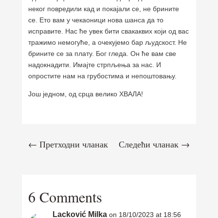
неког повредили кад и покајали се, не брините
се. Ето вам у чекаоници нова шанса да то
исправите. Нас ће увек бити свакаквих који од вас
тражимо немогуће, а очекујемо бар људскост. Не
брините се за плату. Бог гледа. Он ће вам све
надокнадити. Имајте стрпљења за нас. И
опростите нам на грубостима и непоштовању.
Још једном, од срца велико ХВАЛА!
←
Претходни чланак
Следећи чланак
→
6 Comments
Lacković Milka
on 18/10/2023 at 18:56