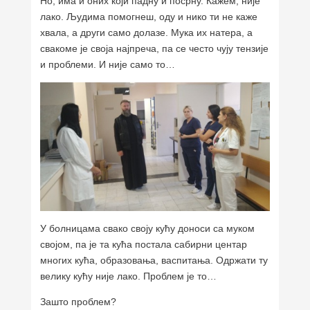
Но, има и оних који падну и посрну. Кажем, није
лако. Људима помогнеш, оду и нико ти не каже
хвала, а други само долазе. Мука их натера, а
свакоме је своја најпреча, па се често чују тензије
и проблеми. И није само то…
У болницама свако своју кућу доноси са муком
својом, па је та кућа постала сабирни центар
многих кућа, образовања, васпитања. Одржати ту
велику кућу није лако. Проблем је то…
Зашто проблем?