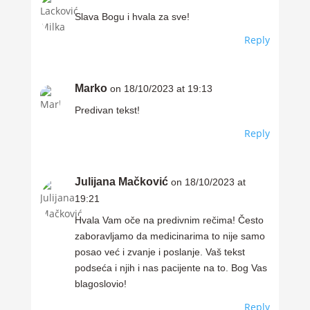
Slava Bogu i hvala za sve!
Reply
Marko
on 18/10/2023 at 19:13
Predivan tekst!
Reply
Julijana Mačković
on 18/10/2023 at
19:21
Hvala Vam oče na predivnim rečima! Često
zaboravljamo da medicinarima to nije samo
posao već i zvanje i poslanje. Vaš tekst
podseća i njih i nas pacijente na to. Bog Vas
blagoslovio!
Reply