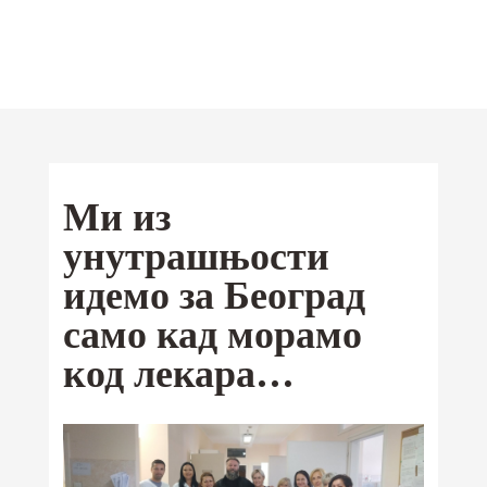
Отац Предраг
Поповић
Мобилна
Ми из
Android
апликација
унутрашњости
iOS
идемо за Београд
Ваши омиљени текстови од сада и
само кад морамо
на Google Play и App Store-у
код лекара…