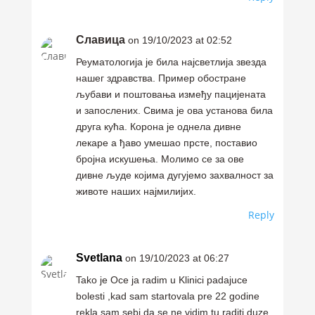
Славица
on 19/10/2023 at 02:52
Реуматологија је била најсветлија звезда
нашег здравства. Пример обостране
љубави и поштовања између пацијената
и запослених. Свима је ова установа била
друга кућа. Корона је однела дивне
лекаре а ђаво умешао прсте, поставио
бројна искушења. Молимо се за ове
дивне људе којима дугујемо захвалност за
животе наших најмилијих.
Reply
Svetlana
on 19/10/2023 at 06:27
Tako je Oce ja radim u Klinici padajuce
bolesti ,kad sam startovala pre 22 godine
rekla sam sebi da se ne vidim tu raditi duze