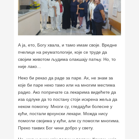
А ја, ето, Богу хвала, и тамо имам своје. Вредне
пчелице на реуматологији, које се труде да
својим животом људима олакшају патњу. Но, то
није лако…
Неко би рекао да раде за паре. Ах, не знам за
које би паре неко тамо или на многим местима
радио. Ако попричате са лекарима видећете да
иза одлуке да то постану стоји искрена жеља да
неком помогну. Многи су, гледајући болесне у
кући, постали врхунски лекари. Можда нису
помогли својима у кући, али су помогли многима.
Преко таквих Бог чини добро у свету.