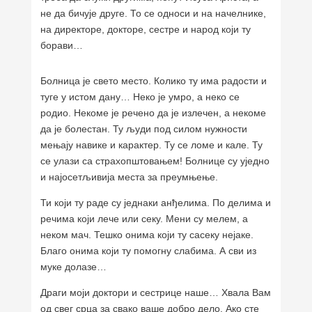
не да бичује друге. То се односи и на начелнике,
на директоре, докторе, сестре и народ који ту
борави…
Болница је свето место. Колико ту има радости и
туге у истом дану… Неко је умро, а неко се
родио. Некоме је речено да је излечен, а некоме
да је болестан. Ту људи под силом нужности
мењају навике и карактер. Ту се ломе и кале. Ту
се улази са страхопштовањем! Болнице су уједно
и најосетљивија места за преумњење.
Ти који ту раде су једнаки анђелима. По делима и
речима који лече или секу. Мени су мелем, а
неком мач. Тешко онима који ту сасеку нејаке.
Благо онима који ту помогну слабима. А сви из
муке долазе…
Драги моји доктори и сестрице наше… Хвала Вам
од свег срца за свако ваше добро дело. Ако сте