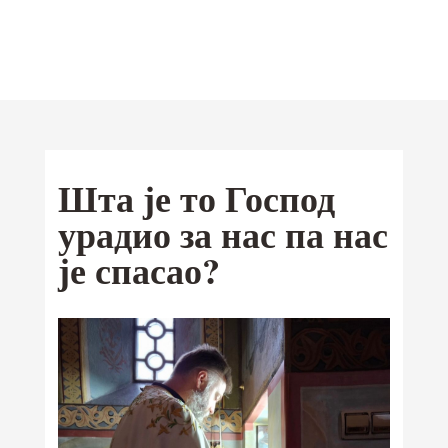
Отац Предраг
Поповић
Мобилна
Шта је то Господ
Android
апликација
урадио за нас па нас
iOS
је спасао?
Ваши омиљени текстови од сада и
на Google Play и App Store-у