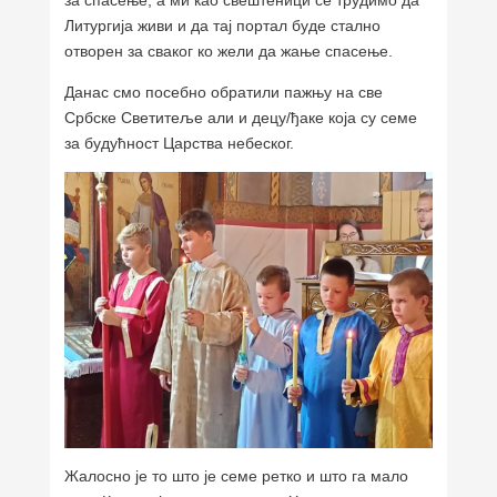
за спасење, а ми као свештеници се трудимо да
Литургија живи и да тај портал буде стално
отворен за сваког ко жели да жање спасење.
Данас смо посебно обратили пажњу на све
Србске Светитеље али и децу/ђаке која су семе
за будућност Царства небеског.
Жалосно је то што је семе ретко и што га мало