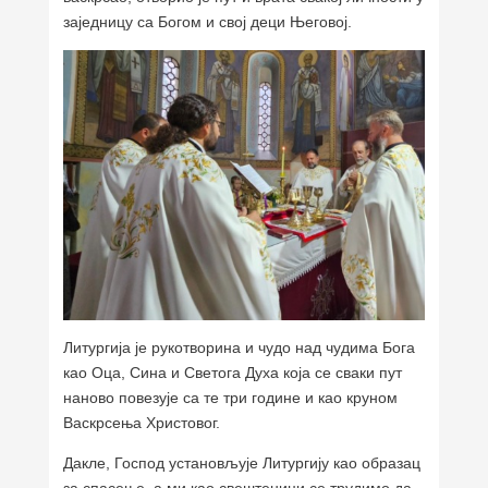
заједницу са Богом и свој деци Његовој.
Литургија је рукотворина и чудо над чудима Бога
као Оца, Сина и Светога Духа која се сваки пут
наново повезује са те три године и као круном
Васкрсења Христовог.
Дакле, Господ установљује Литургију као образац