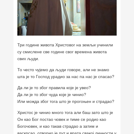
Три године живота Христовог на земљи учинили
су смислене све године свог времена живота
свих људи.
То често чујемо да људи говоре, али не знамо
шта је то Господ урадио за нас па нас је спасао?
Да ли је то због правила које је увео?
Да ли је то због чуда које је чинио?
Или можда због тога што је прогоњен и страдао?
Христос је чинио много тога али баш зато што је
Он као Бог постао човек и тиме се родио као
Богочовек, и као такав страдао а затим и
васкрсао, отворио је пут и врата свакој личности у