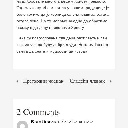
има. Корова је много а деце у Христу премало.
Од толико вртића и школа у нашем граду деце је
било толико да је корпица са слаткишима остала
готово пуна. На то морамо заједно да обратимо
пажњу и да децу приволимо Христу.
Нека су благословена сва деца овог света и сви
који их уче да буду добри људи. Нека им Господ
свима да снаге и мудрости да истрају.
←
Претходни чланак
Следећи чланак
→
2 Comments
Brankica
on 15/09/2024 at 16:24