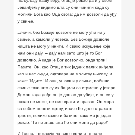
пољуљају нашу веру, отац је рекао да и у овом
Јеванђељу видимо шта су они чинили када су
молили Бога као Оца свога: да им дозволи да уђу
у свиње.
„Значи, без Божије дозволе не могу ући ни у
свиње, а камоли у човека. Без Божије дозволе
ништа не могу учинити. И свако искушење које
нам они дају – дају нам зато што је то Бог
дозволио. А када је Бог дозволио, онда трпи!
Пазите, Он, као Отац и тих јадних палих анђела,
као и нас људи, одговара на молитву њихову, и
каже: ‘Идите.’ И они, ушавши у свиње, побише
свиње тако што су их бацили са стрмени у језеро.
Демон када дође он је дошао да убије, и он се у
пакао не може, не сме вратити празан. Он мора
са собом понети жртву, иначе ће доле страхоте
трпети, велике казне и батине, како ми је један
рекао: ‘Ти не знаш шта ће они мени да раде!’
И Господ показује да више воли и те пале