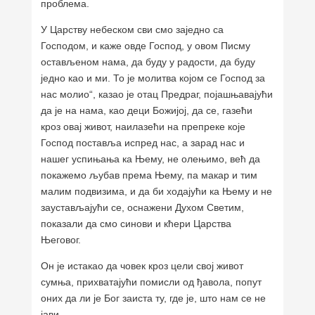
проблема.
У Царству небеском сви смо заједно са
Господом, и каже овде Господ, у овом Писму
остављеном нама, да буду у радости, да буду
једно као и ми. То је молитва којом се Господ за
нас молио“, казао је отац Предраг, појашњавајући
да је на нама, као деци Божијој, да се, газећи
кроз овај живот, наилазећи на препреке које
Господ поставља испред нас, а зарад нас и
нашег успињања ка Њему, не олењимо, већ да
покажемо љубав према Њему, па макар и тим
малим подвизима, и да би ходајући ка Њему и не
заустављајући се, оснажени Духом Светим,
показали да смо синови и кћери Царства
Његовог.
Он је истакао да човек кроз цели свој живот
сумња, прихватајући помисли од ђавола, попут
оних да ли је Бог заиста ту, где је, што нам се не
јави…