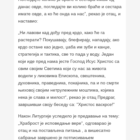
данас овде, погледајте ви колико браће и сестара
имате овде, а ко ће онда на нас”, рекао је отац, и
наставио:
„Ни лавови кад дођу пред крдо, како ће га
растерати? Покушавају, блефирају, нападају, ако
крдо остане као једно, џаба им зуби и канџе,
стратегија и тактика, све то пада у воду. Један
који иде пред нама јесте Господ Исус Христос са
свим својим Светима који су нас за живота
водили у ликовима Епископа, свештеника,
духовника, праведника, покајника, па и по смрти
њиховој својим нетрулежним моштима, којима
нека је слава и милост“, рекао је отац Предраг,
завршивши своју беседу са: “Христос васкрсе!“
Након Литургије уследило је предавање на тему:
„Храброст је исповедање вере“, одговарао је
отац и на постављена питања , а вишесатно
сабрање завршено је потписивањем