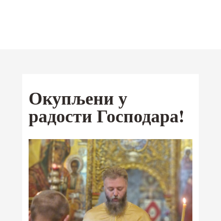
Отац Предраг
Поповић
Мобилна
Окупљени у
Android
апликација
радости Господара!
iOS
Ваши омиљени текстови од сада и
на Google Play и App Store-у