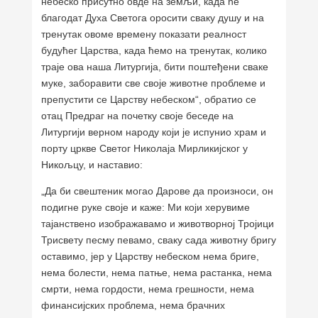
небеско присутно овде на земљи, када ће
благодат Духа Светога оросити сваку душу и на
тренутак овоме времену показати реалност
будућег Царства, када ћемо на тренутак, колико
траје ова наша Литургија, бити поштеђени сваке
муке, заборавити све своје животне проблеме и
препустити се Царству небеском“, обратио се
отац Предраг на почетку своје беседе на
Литургији верном народу који је испунио храм и
порту цркве Светог Николаја Мирликијског у
Никољцу, и наставио:
„Да би свештеник могао Дарове да произноси, он
подигне руке своје и каже: Ми који херувиме
тајанствено изображавамо и животворној Тројици
Трисвету песму певамо, сваку сада животну бригу
оставимо, јер у Царству небеском нема бриге,
нема болести, нема патње, нема растанка, нема
смрти, нема гордости, нема грешности, нема
финансијских проблема, нема брачних