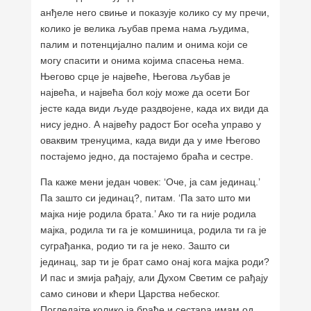
анђеле него свиње и показује колико су му пречи,
колико је велика љубав према нама људима,
палим и потенцијaлно палим и онима који се
могу спасити и онима којима спасења нема.
Његово срце је највеће, Његова љубав је
највећа, и највећа бол коју може да осети Бог
јесте када види људе раздвојене, када их види да
нису једно. А највећу радост Бог осећа управо у
оваквим тренуцима, када види да у име Његово
постајемо једно, да постајемо браћа и сестре.
Па каже мени један човек: ‘Оче, ја сам јединац.’
Па зашто си јединац?, питам. ‘Па зато што ми
мајка није родила брата.’ Ако ти га није родила
мајка, родила ти га је комшиница, родила ти га је
суграђанка, родио ти га је неко. Зашто си
јединац, зар ти је брат само онај кога мајка роди?
И пас и змија рађају, али Духом Светим се рађају
само синови и кћери Царства небеског.
Погледајте колико ја браће и сестара имам од