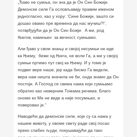
„Ђаво не сумња, он зна да је Он Син Божији.
Демонске силе Га ословљавају правим именом
једногласно, као у хору: ‘Сине Божији, зашто си
дошао овамо пре времена да нас мучиш?!’,
потврђујући да је Он Син Божји. А ми, род
Његов, намењен за вечност, сумњамо.
Али ђаво у свом знању и својој несумњи не иде
ка Њему, бежи од Њега, не воли Га, а ми у својој
сумњи пртимо пут свој ка Њему. И у томе је
подвиг вере наше, јер када бисмо Га видели,
вера нам ништа значила не би, онда знамо да Он
постоји. А Господ се свима нама који сумњамо
обратио као неверним Томама речима: Благо
ономе ко Ме не виде а није посумњао, и
поверовао је.“
Наводећи да демонске силе, које су са нама у
нашем животу, у овоме свету раде свој посао
преко слабих људи, покушавајући да тако