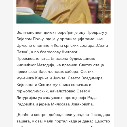
Величанствен дочек приређен је оцу Предрагу у
Бијелом Пољу, где је у организацији тамошње
Црквене општине и Кола српских сестара „Света
Петка“, а по благослову Његовог
Преосвештенства Епископа будимљанско-
никшићког Методија, на празник Светих отаца
првих шест Васељенских сабора, Светих
мученика Kирика и Јулите, Светог Владимира
Kијевског и Светих мученика величких и
горњополимских, началствовао Светом
Литургијом уз саслужење протојереја Рада
Радовића и јереја Милосава Јовановића.
„Браћо и сестре, добродошли у радост Господара
вашега, у овај мали портал када је данас Царство