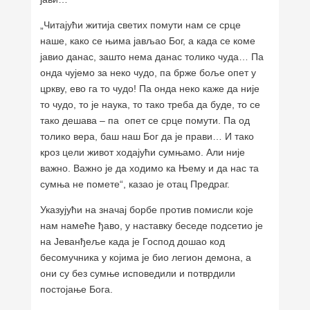
„Читајући житија светих помути нам се срце
наше, како се њима јављао Бог, а када се коме
јавио данас, зашто нема данас толико чуда… Па
онда чујемо за неко чудо, па брже боље опет у
цркву, ево га то чудо! Па онда неко каже да није
то чудо, то је наука, то тако треба да буде, то се
тако дешава – па опет се срце помути. Па од
толико вера, баш наш Бог да је прави… И тако
кроз цели живот ходајући сумњамо. Али није
важно. Важно је да ходимо ка Њему и да нас та
сумња не помете“, казао је отац Предраг.
Указујући на значај борбе против помисли које
нам намеће ђаво, у наставку беседе подсетио је
на Јеванђеље када је Господ дошао код
бесомучника у којима је био легион демона, а
они су без сумње исповедили и потврдили
постојање Бога.